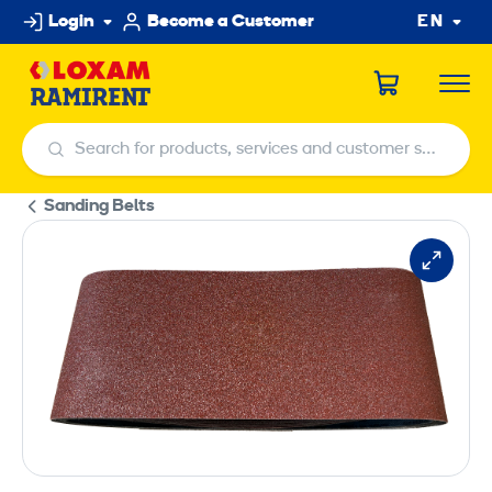
Skip
Login
Become a Customer
EN
to
content
Search for products, services and customer service centers
Search for products, services and customer service centers
Sanding Belts