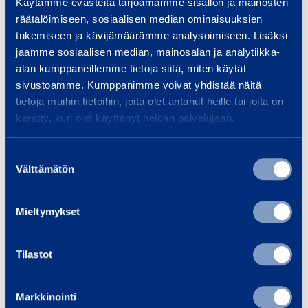
Read more
Read
Käytämme evästeitä tarjoamamme sisällön ja mainosten
räätälöimiseen, sosiaalisen median ominaisuuksien
tukemiseen ja kävijämäärämme analysoimiseen. Lisäksi
jaamme sosiaalisen median, mainosalan ja analytiikka-
alan kumppaneillemme tietoja siitä, miten käytät
Trainings
sivustoamme. Kumppanimme voivat yhdistää näitä
View all trainings
tietoja muihin tietoihin, joita olet antanut heille tai joita on
kerätty, kun olet käyttänyt heidän palvelujaan.
Suostumuksen
Välttämätön
valinta
Mieltymykset
Tilastot
Markkinointi