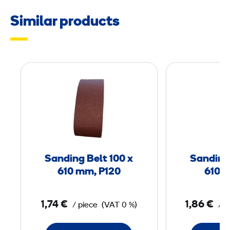
Similar products
S
a
n
d
i
n
g
Sanding Belt 100 x
Sanding 
B
610 mm, P120
610 
e
l
1,74 €
1,86 €
/ piece
(VAT 0 %)
/ p
t
1