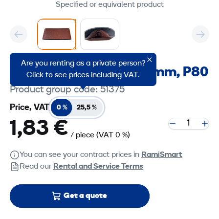
Specified or equivalent product
Are you renting as a private person?
Sanding Belt 100 x 610 mm, P80
Click to see prices including VAT.
Product group code: 51375
Price, VAT
0 %
25,5 %
1,83 €
/ piece
(VAT 0 %)
You can see your contract prices in
RamiSmart
Read our
Rental and Service Terms
Get a quote