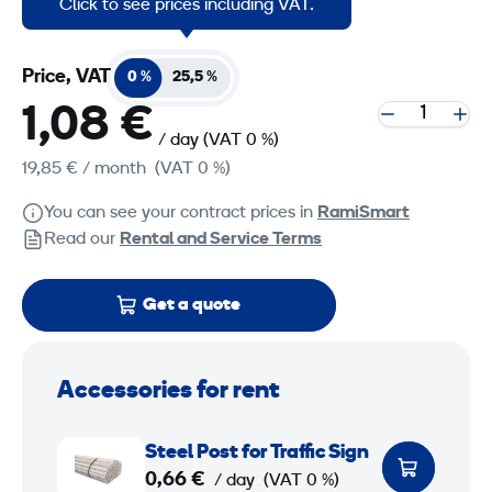
Click to see prices including VAT.
Price, VAT
0 %
25,5 %
1,08 €
/ day
(VAT 0 %)
19,85 €
/ month
(VAT 0 %)
You can see your contract prices in
RamiSmart
Read our
Rental and Service Terms
Get a quote
Accessories for rent
S
Steel Post for Traffic Sign
t
0,66 €
/ day
(VAT 0 %)