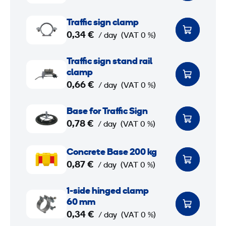
e
e
T
Traffic sign clamp
l
r
0,34 €
/ day
(VAT 0 %)
P
a
o
ff
T
Traffic sign stand rail
s
i
r
clamp
t
c
a
0,66 €
/ day
(VAT 0 %)
f
s
ff
B
o
i
i
Base for Traffic Sign
a
0,78 €
r
g
c
/ day
(VAT 0 %)
s
T
n
s
e
C
r
c
i
Concrete Base 200 kg
f
o
0,87 €
a
l
g
/ day
(VAT 0 %)
o
n
ff
a
n
r
c
1
1-side hinged clamp
i
m
s
T
r
-
60 mm
c
p
t
r
e
s
0,34 €
/ day
(VAT 0 %)
S
a