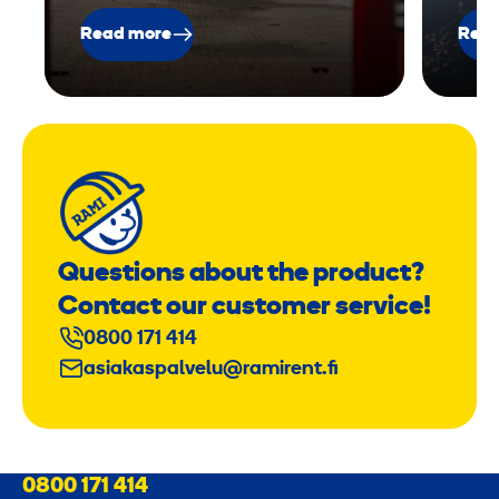
u
Read more
Read
t
e
s
i
g
n
Questions about the product?
Contact our customer service!
0800 171 414
asiakaspalvelu@ramirent.fi
0800 171 414