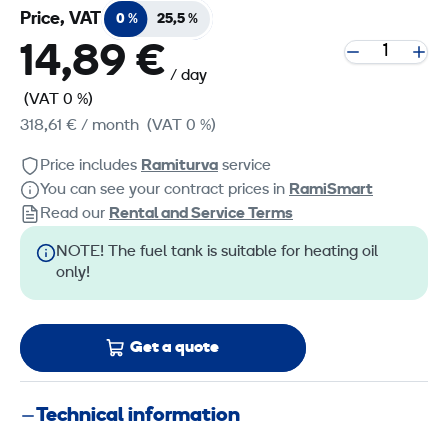
Price, VAT
0 %
25,5 %
14,89 €
/ day
(VAT 0 %)
318,61 €
/ month
(VAT 0 %)
Price includes
Ramiturva
service
You can see your contract prices in
RamiSmart
Read our
Rental and Service Terms
NOTE! The fuel tank is suitable for heating oil
only!
Get a quote
Technical information