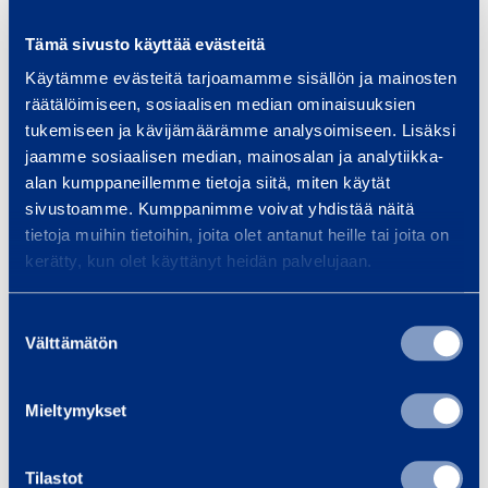
Tämä sivusto käyttää evästeitä
Käytämme evästeitä tarjoamamme sisällön ja mainosten
A
räätälöimiseen, sosiaalisen median ominaisuuksien
D
tukemiseen ja kävijämäärämme analysoimiseen. Lisäksi
R
jaamme sosiaalisen median, mainosalan ja analytiikka-
-
alan kumppaneillemme tietoja siitä, miten käytät
A
sivustoamme. Kumppanimme voivat yhdistää näitä
p
tietoja muihin tietoihin, joita olet antanut heille tai joita on
p
kerätty, kun olet käyttänyt heidän palvelujaan.
ADR-Approved Fuel
ADR-App
r
Tank 2980 l
Tank
o
Suostumuksen
Välttämätön
valinta
v
27,47 €
22,84 €
/ day
(VAT 0 %)
/
e
d
Mieltymykset
F
Add to cart
Ad
u
Tilastot