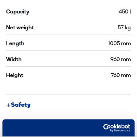
Capacity
450 l
Net weight
57 kg
Length
1005 mm
Width
960 mm
Height
760 mm
Safety
Similar products