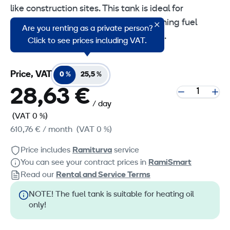
like construction sites. This tank is ideal for
refueling work machines and maintaining fuel
Are you renting as a private person?
supply in remote or mobile operations.
Click to see prices including VAT.
Price, VAT
0 %
25,5 %
28,63 €
/ day
(VAT 0 %)
610,76 €
/ month
(VAT 0 %)
Price includes
Ramiturva
service
You can see your contract prices in
RamiSmart
Read our
Rental and Service Terms
NOTE! The fuel tank is suitable for heating oil
only!