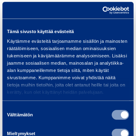
Safety
Tämä sivusto käyttää evästeitä
Similar products
Käytämme evästeitä tarjoamamme sisällön ja mainosten
räätälöimiseen, sosiaalisen median ominaisuuksien
tukemiseen ja kävijämäärämme analysoimiseen. Lisäksi
A
jaamme sosiaalisen median, mainosalan ja analytiikka-
D
alan kumppaneillemme tietoja siitä, miten käytät
sivustoamme. Kumppanimme voivat yhdistää näitä
R
tietoja muihin tietoihin, joita olet antanut heille tai joita on
-
kerätty, kun olet käyttänyt heidän palvelujaan.
A
p
Suostumuksen
p
Välttämätön
ADR-Approved Fuel
ADR-App
valinta
r
Tank 2980 l
Tank
o
Mieltymykset