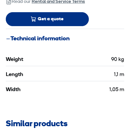
Read our
Rental and Service Terms
Get a quote
Technical information
Weight
90 kg
Length
1,1 m
Width
1,05 m
Similar products