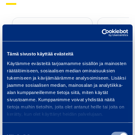
G
e
n
e
r
Tämä sivusto käyttää evästeitä
a
Käytämme evästeitä tarjoamamme sisällön ja mainosten
l
räätälöimiseen, sosiaalisen median ominaisuuksien
General Bucket
Gradin
tukemiseen ja kävijämäärämme analysoimiseen. Lisäksi
B
Kubota
jaamme sosiaalisen median, mainosalan ja analytiikka-
u
alan kumppaneillemme tietoja siitä, miten käytät
c
Coupling: Avant
Weigh
sivustoamme. Kumppanimme voivat yhdistää näitä
k
Weight: 73 kg
Widt
tietoja muihin tietoihin, joita olet antanut heille tai joita on
e
kerätty, kun olet käyttänyt heidän palvelujaan.
3,55 €
4,15 €
/ day
(VAT 0 %)
/ 
t
Suostumuksen
Add to cart
Ad