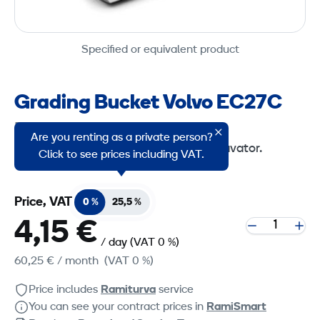
Specified or equivalent product
Grading Bucket Volvo EC27C
Product group code: 2117265
Are you renting as a private person?
Grading bucket for Volvo EC27C excavator.
Click to see prices including VAT.
Price, VAT
0 %
25,5 %
4,15 €
/ day
(VAT 0 %)
60,25 €
/ month
(VAT 0 %)
Price includes
Ramiturva
service
You can see your contract prices in
RamiSmart