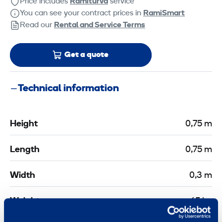
Price includes
Ramiturva
service
You can see your contract prices in
RamiSmart
Read our
Rental and Service Terms
Get a quote
Technical information
Height
0,75 m
Length
0,75 m
Width
0,3 m
Weight
65 kg