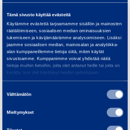
Max load weight
3000 kg
Tämä sivusto käyttää evästeitä
Käytämme evästeitä tarjoamamme sisällön ja mainosten
Safety
räätälöimiseen, sosiaalisen median ominaisuuksien
tukemiseen ja kävijämäärämme analysoimiseen. Lisäksi
jaamme sosiaalisen median, mainosalan ja analytiikka-
alan kumppaneillemme tietoja siitä, miten käytät
Similar products
sivustoamme. Kumppanimme voivat yhdistää näitä
tietoja muihin tietoihin, joita olet antanut heille tai joita on
kerätty, kun olet käyttänyt heidän palvelujaan.
G
Suostumuksen
P
Välttämätön
valinta
-
L
Mieltymykset
i
n