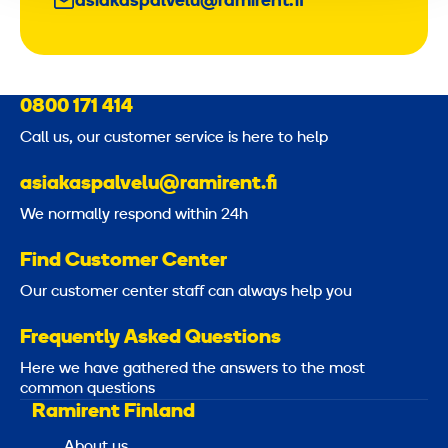
asiakaspalvelu@ramirent.fi
0800 171 414
Call us, our customer service is here to help
asiakaspalvelu@ramirent.fi
We normally respond within 24h
Find Customer Center
Our customer center staff can always help you
Frequently Asked Questions
Here we have gathered the answers to the most
common questions
Ramirent Finland
About us