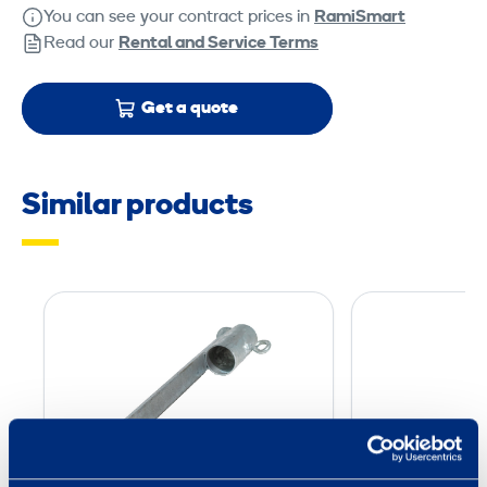
You can see your contract prices in
RamiSmart
Read our
Rental and Service Terms
Get a quote
Similar products
S
p
i
k
e
B
a