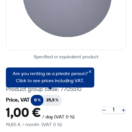
Specified or equivalent product
Are you renting as a private person?
Plastic Plate 640 mm
Click to see prices including VAT.
Product group code: 7705510
Price, VAT
0 %
25,5 %
1,00 €
/ day
(VAT 0 %)
19,85 €
/ month
(VAT 0 %)