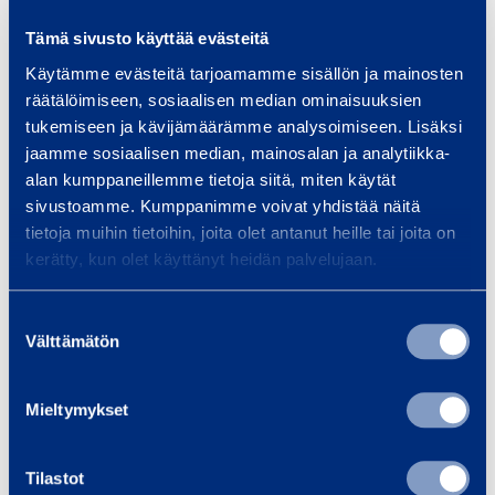
Spike Base
1-side h
s
6
Tämä sivusto käyttää evästeitä
J2
e
Käytämme evästeitä tarjoamamme sisällön ja mainosten
räätälöimiseen, sosiaalisen median ominaisuuksien
0,66 €
0,34 €
/ day
(VAT 0 %)
/ 
tukemiseen ja kävijämäärämme analysoimiseen. Lisäksi
jaamme sosiaalisen median, mainosalan ja analytiikka-
Add to cart
Ad
alan kumppaneillemme tietoja siitä, miten käytät
sivustoamme. Kumppanimme voivat yhdistää näitä
tietoja muihin tietoihin, joita olet antanut heille tai joita on
kerätty, kun olet käyttänyt heidän palvelujaan.
Services
Suostumuksen
Välttämätön
valinta
Mieltymykset
Transport and logistics
Tra
inf
Equipment solutions for the
Tilastot