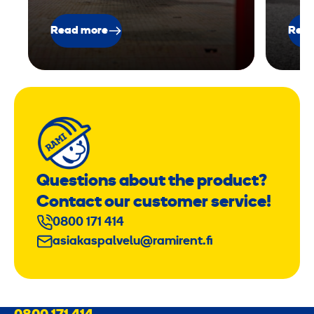
Read more
Read
Questions about the product?
Contact our customer service!
0800 171 414
asiakaspalvelu@ramirent.fi