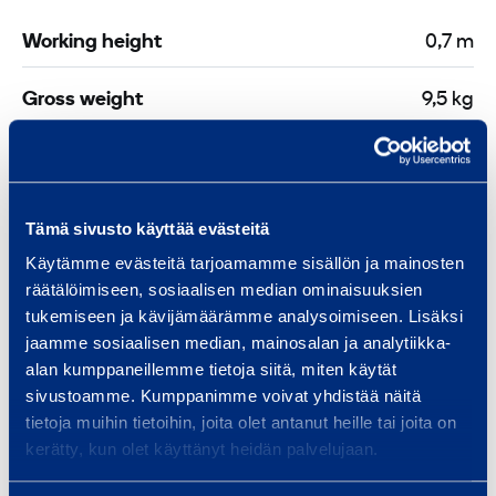
Working height
0,7 m
Gross weight
9,5 kg
Length
0,7 m
Transport width
0,64 m
Tämä sivusto käyttää evästeitä
Käytämme evästeitä tarjoamamme sisällön ja mainosten
Transport height
0,7 m
räätälöimiseen, sosiaalisen median ominaisuuksien
tukemiseen ja kävijämäärämme analysoimiseen. Lisäksi
jaamme sosiaalisen median, mainosalan ja analytiikka-
alan kumppaneillemme tietoja siitä, miten käytät
Documents
sivustoamme. Kumppanimme voivat yhdistää näitä
tietoja muihin tietoihin, joita olet antanut heille tai joita on
kerätty, kun olet käyttänyt heidän palvelujaan.
Similar products