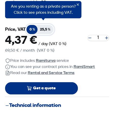
Lower width: 93 cm
Are you renting as a private person?
Opening at the bottom: 65 cm
Click to see prices including VAT.
Price, VAT
0 %
25,5 %
4,37 €
/ day
(VAT 0 %)
69,50 €
/ month
(VAT 0 %)
Price includes
Ramiturva
service
You can see your contract prices in
RamiSmart
Read our
Rental and Service Terms
Get a quote
Technical information