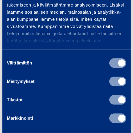
tukemiseen ja kävijämäärämme analysoimiseen. Lisäksi
S
jaamme sosiaalisen median, mainosalan ja analytiikka-
t
alan kumppaneillemme tietoja siitä, miten käytät
sivustoamme. Kumppanimme voivat yhdistää näitä
e
tietoja muihin tietoihin, joita olet antanut heille tai joita on
e
kerätty, kun olet käyttänyt heidän palvelujaan.
l
R
Suostumuksen
a
Välttämätön
Steel Ramp 1,5x8 m,
Steel Ram
valinta
m
Elpac
p
Mieltymykset
1
,
5
Tilastot
28,31 €
36,41 €
/ day
(VAT 0 %)
/
x
8
Markkinointi
Add to cart
Ad
m