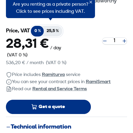
engineered to withstand all legally roadworthy
Are you renting as a private person?
vehicles.
Click to see prices including VAT.
Price, VAT
0 %
25,5 %
28,31 €
/ day
(VAT 0 %)
536,20 €
/ month
(VAT 0 %)
Price includes
Ramiturva
service
You can see your contract prices in
RamiSmart
Read our
Rental and Service Terms
Get a quote
Technical information