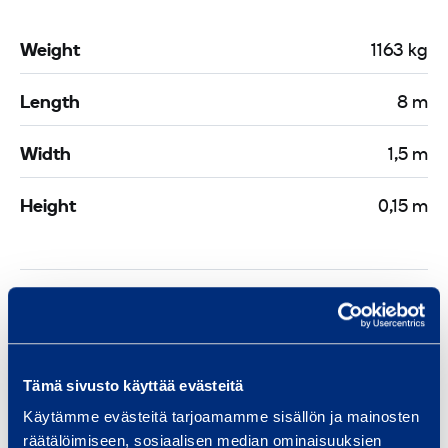
Weight
1163 kg
Length
8 m
Width
1,5 m
Height
0,15 m
Safety
Tämä sivusto käyttää evästeitä
Similar products
Käytämme evästeitä tarjoamamme sisällön ja mainosten
räätälöimiseen, sosiaalisen median ominaisuuksien