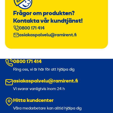
Frågor om produkten?
Kontakta vår kundtjänst!
0800 171 414
asiakaspalvelu@ramirent.fi
0800 171 414
Ring oss, vi är här för att hjälpa dig
asiakaspalvelu@ramirent.fi
Vi svarar vanligtvis inom 24 h
Hitta kundcenter
Våra medarbetare kan alltid hjälpa dig