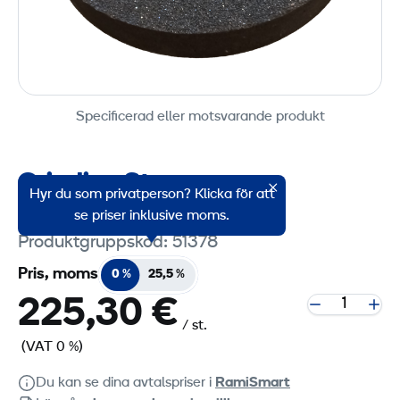
Specificerad eller motsvarande produkt
Grinding Stone
Hyr du som privatperson? Klicka för att
400x60x220 mm
se priser inklusive moms.
Produktgruppskod: 51378
Pris, moms
0 %
25,5 %
225,30 €
/ st.
(VAT 0 %)
Du kan se dina avtalspriser i
RamiSmart