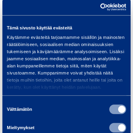
Smid
infrastrukturbyggande, oavsett
om ditt projekt är en bro, tunnel,
…
Tämä sivusto käyttää evästeitä
Käytämme evästeitä tarjoamamme sisällön ja mainosten
Läs mer
Läs 
räätälöimiseen, sosiaalisen median ominaisuuksien
tukemiseen ja kävijämäärämme analysoimiseen. Lisäksi
jaamme sosiaalisen median, mainosalan ja analytiikka-
alan kumppaneillemme tietoja siitä, miten käytät
sivustoamme. Kumppanimme voivat yhdistää näitä
Träningar
tietoja muihin tietoihin, joita olet antanut heille tai joita on
Se alla utbildningar
kerätty, kun olet käyttänyt heidän palvelujaan.
Suostumuksen
F
Välttämätön
valinta
ö
r
Mieltymykset
s
D