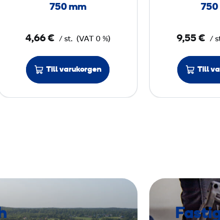
d
750 mm
750
P
2
4,66 €
9,55 €
/ st.
(VAT 0 %)
/ s
4
,
2
Till varukorgen
Till v
0
0
x
7
5
0
m
m
h
Fasti