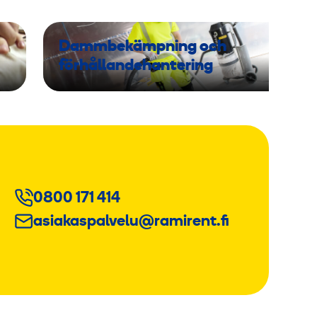
Dammbekämpning och
förhållandehantering
0800 171 414
asiakaspalvelu@ramirent.fi