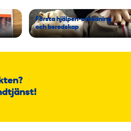
Första hjälpen-utbildning
och beredskap
kten?
ndtjänst!