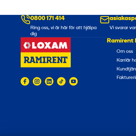
0800 171 414
asiakasp
Ring oss, vi är här för att hjälpa
Vi svarar va
dig
Ramirent 
Om oss
Karriär 
Kundtjän
Faktureri