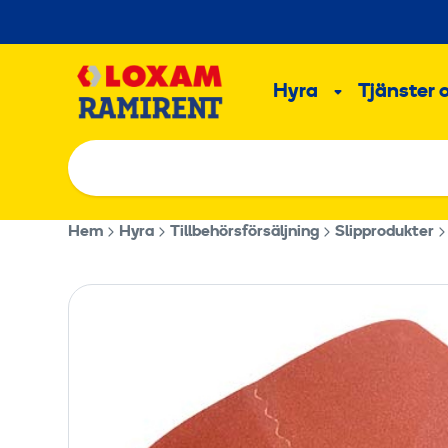
Hoppa
till
Main
innehållet
Hyra
Tjänster 
Undermeny
Hem
Hyra
Tillbehörsförsäljning
Slipprodukter