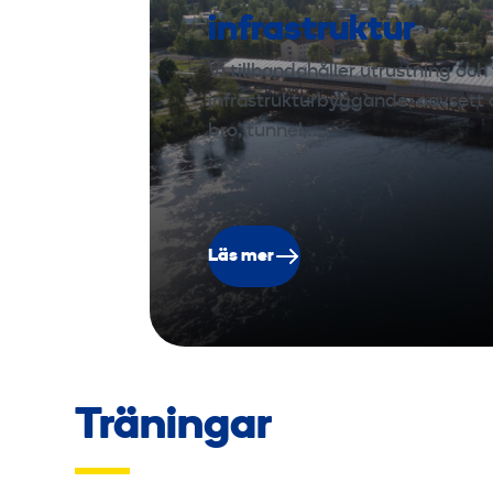
infrastruktur
Vi tillhandahåller utrustning och 
infrastrukturbyggande, oavsett o
bro, tunnel,…
Läs mer
Träningar