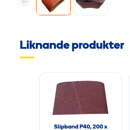
Liknande produkter
S
l
i
p
b
a
n
Slipband P40, 200 x