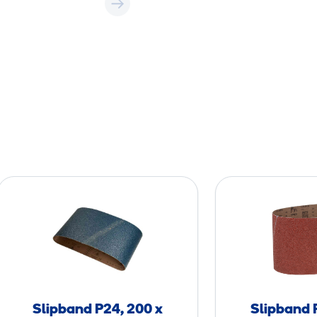
S
l
i
p
b
a
n
Slipband P24, 200 x
Slipband 