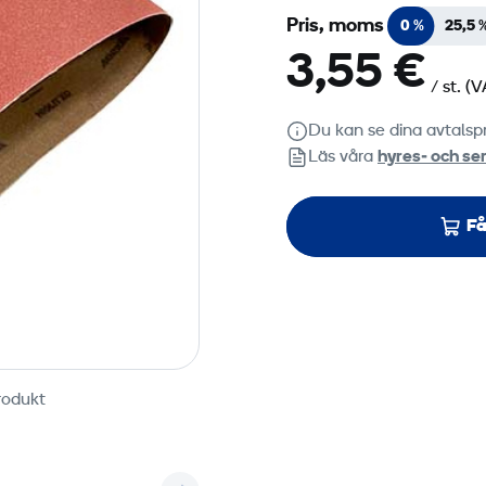
Pris, moms
0 %
25,5 
3,55 €
/ st.
(V
Du kan se dina avtalspr
Läs våra
hyres‑ och ser
Få
rodukt