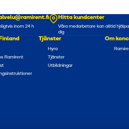
alvelu@ramirent.fi
Hitta kundcenter
nligtvis inom 24 h
Våra medarbetare kan alltid hjälp
dig
Finland
Tjänster
Om konc
Hyra
Ramire
hos Ramirent
Tjänster
st
Utbildningar
ngsinstruktioner