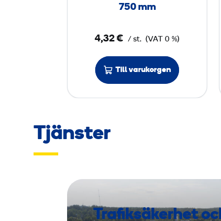
d
750 mm
P
4
4,32 €
/ st.
(VAT 0 %)
0
,
2
Till varukorgen
0
0
x
Tjänster
7
5
0
m
m
Trafiksäkerhet oc