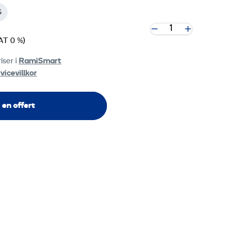
%
AT 0 %)
iser i
RamiSmart
vicevillkor
 en offert