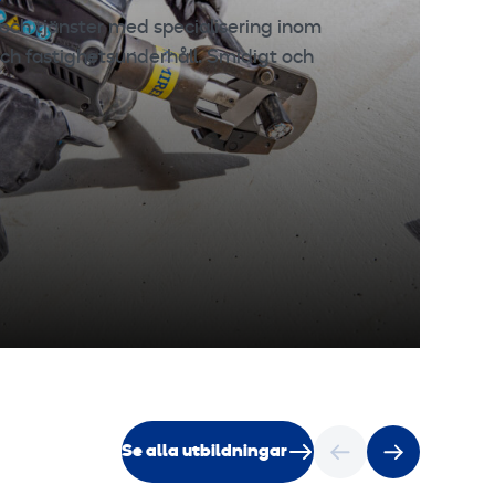
och tjänster med specialisering inom
ch fastighetsunderhåll. Smidigt och
Se alla utbildningar