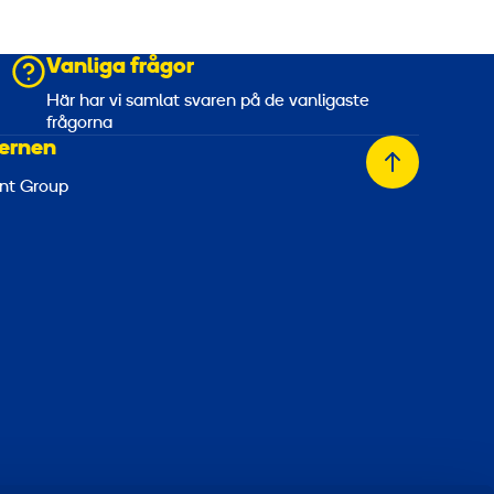
Vanliga frågor
a
Här har vi samlat svaren på de vanligaste
frågorna
ernen
Tillbaka
nt Group
till
toppen