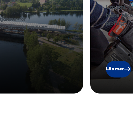
Utrustning 
husteknik o
tjänster för
proffsigt!
m ditt projekt är en
Läs mer