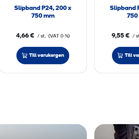
n
Slipband P24, 200 x
Slipband 
d
750 mm
750
P
2
4,66 €
9,55 €
/ st.
(VAT 0 %)
/ s
4
,
2
Till varukorgen
Till v
0
0
x
7
5
0
m
m