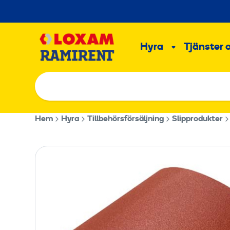
Hoppa
till
Main
innehållet
Hyra
Tjänster 
Undermeny
Hem
Hyra
Tillbehörsförsäljning
Slipprodukter