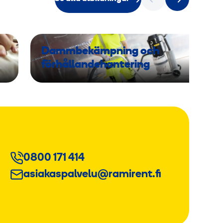
Dammbekämpning och
förhållandehantering
0800 171 414
asiakaspalvelu@ramirent.fi