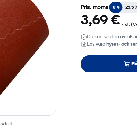
Pris, moms
0 %
25,5 
3,69 €
/ st.
(V
Du kan se dina avtalspr
Läs våra
hyres‑ och ser
Få
rodukt