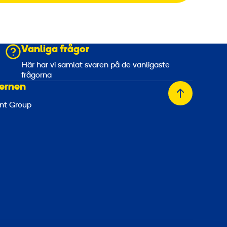
Vanliga frågor
a
Här har vi samlat svaren på de vanligaste
frågorna
ernen
Tillbaka
nt Group
till
toppen