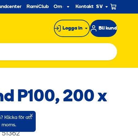
econdary
undcenter
RamiClub
Om oss
Kontakt
SV
Undermeny
Logga in
Bli kund
nd P100, 200 x
m
 Klicka för att
ve moms.
 51362