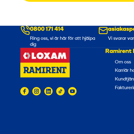
0800 171 414
asiakasp
Ring oss, vi är här för att hjälpa
Vi svarar va
dig
Ramirent 
Om oss
Karriär 
Kundtjän
Faktureri