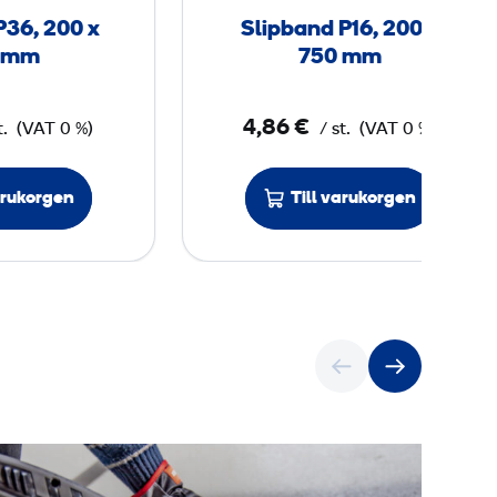
n
n
P36, 200 x
Slipband P16, 200 x
d
d
 mm
750 mm
P
P
3
1
4,86 €
t.
(VAT 0 %)
/ st.
(VAT 0 %)
6
6
,
,
2
2
arukorgen
Till varukorgen
0
0
0
0
x
x
7
7
5
5
0
0
m
m
m
m