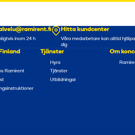
alvelu@ramirent.fi
Hitta kundcenter
nligtvis inom 24 h
Våra medarbetare kan alltid hjälp
dig
Finland
Tjänster
Om konc
Hyra
Ramire
hos Ramirent
Tjänster
st
Utbildningar
ngsinstruktioner