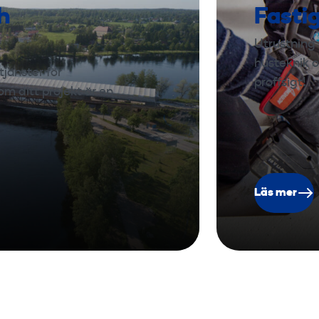
h
Fasti
Utrustning 
husteknik o
tjänster för
proffsigt!
m ditt projekt är en
Läs mer