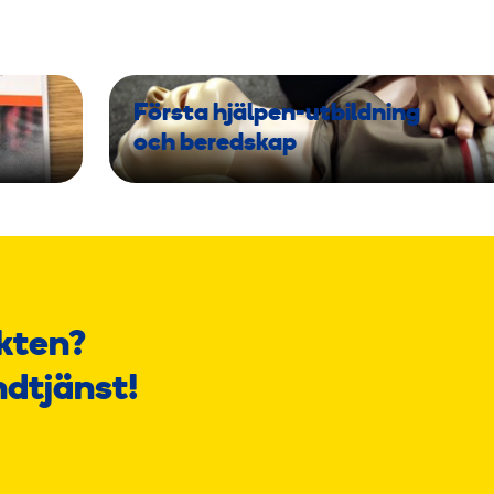
Första hjälpen-utbildning
och beredskap
kten?
ndtjänst!