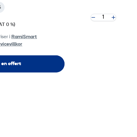
%
AT 0 %)
iser i
RamiSmart
vicevillkor
 en offert