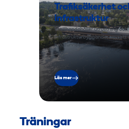
Trafiksäkerhet oc
infrastruktur
Vi tillhandahåller utrustning och 
infrastrukturbyggande, oavsett o
bro, tunnel,…
Läs mer
Träningar