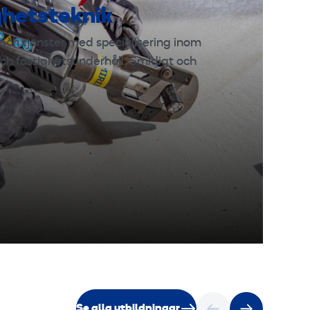
ghetsteknik
och tjänster med specialisering inom
ch fastighetsunderhåll. Smidigt och
Se alla utbildningar