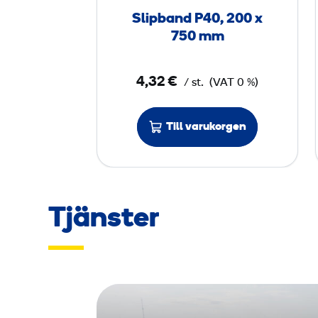
n
Slipband P40, 200 x
d
750 mm
P
4
4,32 €
/ st.
(VAT 0 %)
0
,
2
Till varukorgen
0
0
x
Tjänster
7
5
0
m
m