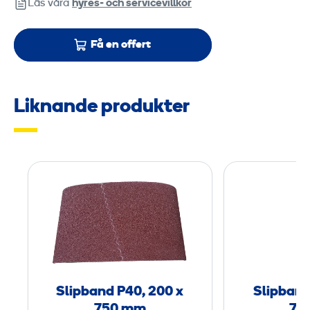
Läs våra
hyres‑ och servicevillkor
Få en offert
Liknande produkter
S
l
i
p
b
a
n
Slipband P40, 200 x
Slipband
d
750 mm
75