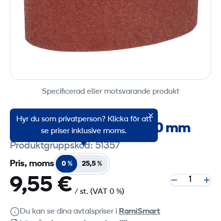
Specificerad eller motsvarande produkt
Hyr du som privatperson? Klicka för att
Slipband P36, 200 x 750 mm
se priser inklusive moms.
Produktgruppskod: 51357
Pris, moms
0 %
25,5 %
9,55 €
/ st.
(VAT 0 %)
Du kan se dina avtalspriser i
RamiSmart