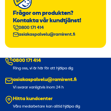
Frågor om produkten?
Kontakta vår kundtjänst!
0800 171 414
asiakaspalvelu@ramirent.fi
0800 171 414
Ring oss, vi är här för att hjälpa dig
asiakaspalvelu@ramirent.fi
Vi svarar vanligtvis inom 24 h
Hitta kundcenter
Våra medarbetare kan alltid hjälpa dig