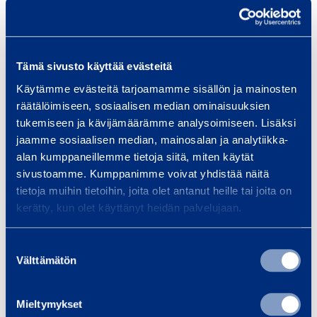
Smid
infrastrukturbyggande, oavsett
om ditt projekt är en bro, tunnel,
…
Tämä sivusto käyttää evästeitä
Käytämme evästeitä tarjoamamme sisällön ja mainosten
Läs mer
Läs 
räätälöimiseen, sosiaalisen median ominaisuuksien
tukemiseen ja kävijämäärämme analysoimiseen. Lisäksi
jaamme sosiaalisen median, mainosalan ja analytiikka-
alan kumppaneillemme tietoja siitä, miten käytät
sivustoamme. Kumppanimme voivat yhdistää näitä
Träningar
tietoja muihin tietoihin, joita olet antanut heille tai joita on
Se alla utbildningar
kerätty, kun olet käyttänyt heidän palvelujaan.
Suostumuksen
F
Välttämätön
valinta
ö
r
Mieltymykset
s
D