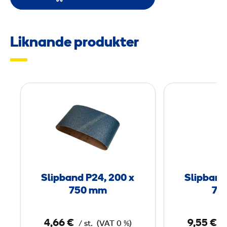
Liknande produkter
S
l
i
p
b
a
n
Slipband P24, 200 x
Slipband
d
750 mm
75
P
2
4,66 €
9,55 €
/ st.
(VAT 0 %)
/
4