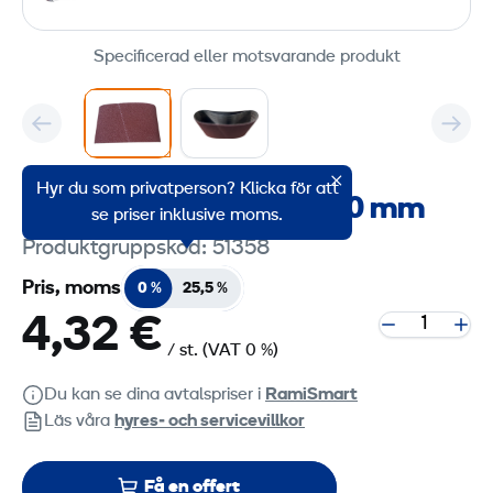
Specificerad eller motsvarande produkt
Hyr du som privatperson? Klicka för att
Slipband P40, 200 x 750 mm
se priser inklusive moms.
Produktgruppskod: 51358
Pris, moms
0 %
25,5 %
4,32 €
/ st.
(VAT 0 %)
Du kan se dina avtalspriser i
RamiSmart
Läs våra
hyres‑ och servicevillkor
Få en offert