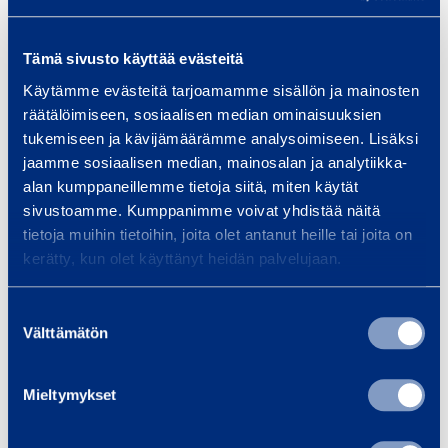
…
Tämä sivusto käyttää evästeitä
Läs mer
Läs 
Käytämme evästeitä tarjoamamme sisällön ja mainosten
räätälöimiseen, sosiaalisen median ominaisuuksien
tukemiseen ja kävijämäärämme analysoimiseen. Lisäksi
jaamme sosiaalisen median, mainosalan ja analytiikka-
Träningar
alan kumppaneillemme tietoja siitä, miten käytät
Se alla utbildningar
sivustoamme. Kumppanimme voivat yhdistää näitä
tietoja muihin tietoihin, joita olet antanut heille tai joita on
kerätty, kun olet käyttänyt heidän palvelujaan.
F
Suostumuksen
ö
Välttämätön
valinta
r
s
D
t
a
Mieltymykset
a
m
h
m