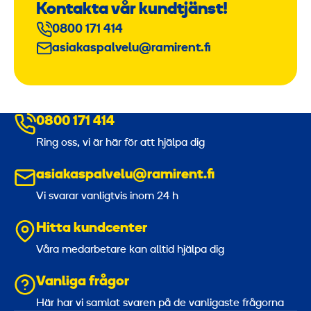
Kontakta vår kundtjänst!
0800 171 414
asiakaspalvelu@ramirent.fi
0800 171 414
Ring oss, vi är här för att hjälpa dig
asiakaspalvelu@ramirent.fi
Vi svarar vanligtvis inom 24 h
Hitta kundcenter
Våra medarbetare kan alltid hjälpa dig
Vanliga frågor
Här har vi samlat svaren på de vanligaste frågorna