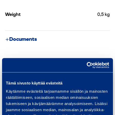
c
H
Weight
0,5 kg
a
n
d
Documents
H
e
l
Similar products
d
P
i
p
Tämä sivusto käyttää evästeitä
B
e
Käytämme evästeitä tarjoamamme sisällön ja mainosten
e
B
räätälöimiseen, sosiaalisen median ominaisuuksien
n
e
tukemiseen ja kävijämäärämme analysoimiseen. Lisäksi
d
jaamme sosiaalisen median, mainosalan ja analytiikka-
n
i