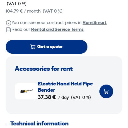
(VAT 0 %)
104,79 €
/ month
(VAT 0 %)
You can see your contract prices in
RamiSmart
Read our
Rental and Service Terms
Get a quote
Accessories for rent
E
Electric Hand Held Pipe
l
Bender
e
37,38 €
/ day
(VAT 0 %)
c
t
r
Technical information
i