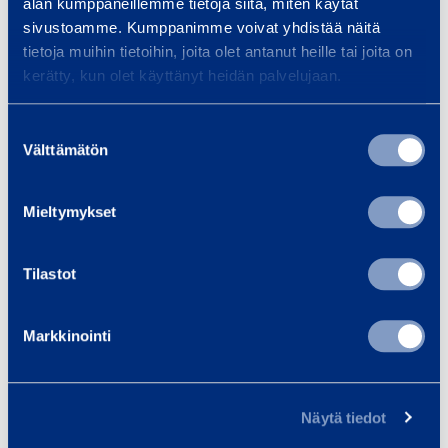
alan kumppaneillemme tietoja siitä, miten käytät
d
n
sivustoamme. Kumppanimme voivat yhdistää näitä
e
g
tietoja muihin tietoihin, joita olet antanut heille tai joita on
r
Bending and Back
Bending
kerätty, kun olet käyttänyt heidän palvelujaan.
a
Former 12 mm R45
Former 
n
REMS 580033
REMS
Suostumuksen
d
Välttämätön
valinta
B
10,73 €
10,73 €
/ day
(VAT 0 %)
/
a
Mieltymykset
c
Add to cart
Ad
k
F
Tilastot
o
r
Markkinointi
Services
m
e
r
Näytä tiedot
1