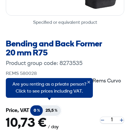
Specified or equivalent product
Bending and Back Former
20 mm R75
Product group code: 8273535
REMS 580028
Bending and Back Former 20 mm for Rems Curvo
Are you renting as a private person?
40 tool.
Click to see prices including VAT.
Price, VAT
0 %
25,5 %
10,73 €
/ day