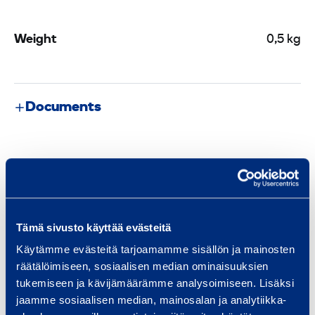
c
H
Weight
0,5 kg
a
n
d
Documents
H
e
l
Similar products
d
P
i
p
Tämä sivusto käyttää evästeitä
B
e
Käytämme evästeitä tarjoamamme sisällön ja mainosten
e
B
räätälöimiseen, sosiaalisen median ominaisuuksien
n
e
tukemiseen ja kävijämäärämme analysoimiseen. Lisäksi
d
jaamme sosiaalisen median, mainosalan ja analytiikka-
n
i