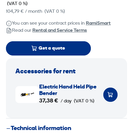
(VAT 0 %)
104,79 €
/ month
(VAT 0 %)
You can see your contract prices in
RamiSmart
Read our
Rental and Service Terms
Get a quote
Accessories for rent
E
Electric Hand Held Pipe
l
Bender
e
37,38 €
/ day
(VAT 0 %)
c
t
r
Technical information
i