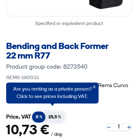
Specified or equivalent product
Bending and Back Former
22 mm R77
Product group code: 8273540
REMS 580033
Bending and Back Former 22 mm for Rems Curvo
Are you renting as a private person?
40 tool.
Click to see prices including VAT.
Price, VAT
0 %
25,5 %
10,73 €
/ day