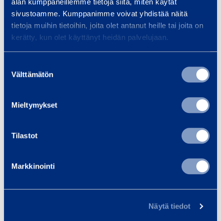
alan kumppaneillemme tietoja siitä, miten käytät
d
n
sivustoamme. Kumppanimme voivat yhdistää näitä
e
g
tietoja muihin tietoihin, joita olet antanut heille tai joita on
r
Bending and Back
Bending
kerätty, kun olet käyttänyt heidän palvelujaan.
a
Former 12 mm R45
Former 
n
REMS 580033
REMS
Suostumuksen
d
Välttämätön
valinta
B
10,73 €
10,73 €
/ day
(VAT 0 %)
/
a
Mieltymykset
c
Add to cart
Ad
k
F
Tilastot
o
r
Markkinointi
Services
m
e
r
Näytä tiedot
1