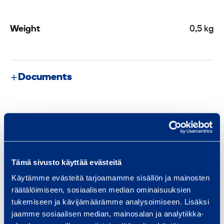
c
H
Weight
0,5 kg
a
n
d
Documents
H
e
l
Similar products
d
P
i
p
Tämä sivusto käyttää evästeitä
B
e
Käytämme evästeitä tarjoamamme sisällön ja mainosten
e
B
räätälöimiseen, sosiaalisen median ominaisuuksien
n
e
tukemiseen ja kävijämäärämme analysoimiseen. Lisäksi
d
jaamme sosiaalisen median, mainosalan ja analytiikka-
n
i