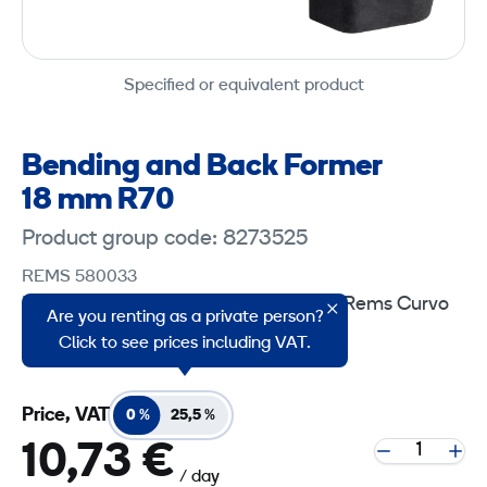
Specified or equivalent product
Bending and Back Former
18 mm R70
Product group code: 8273525
REMS 580033
Bending and Back Former 18 mm for Rems Curvo
Are you renting as a private person?
40 tool.
Click to see prices including VAT.
Price, VAT
0 %
25,5 %
10,73 €
/ day