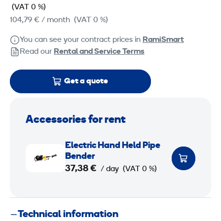
(VAT 0 %)
104,79 €
/ month
(VAT 0 %)
You can see your contract prices in
RamiSmart
Read our
Rental and Service Terms
Get a quote
Accessories for rent
E
Electric Hand Held Pipe
l
Bender
e
37,38 €
/ day
(VAT 0 %)
c
t
r
Technical information
i