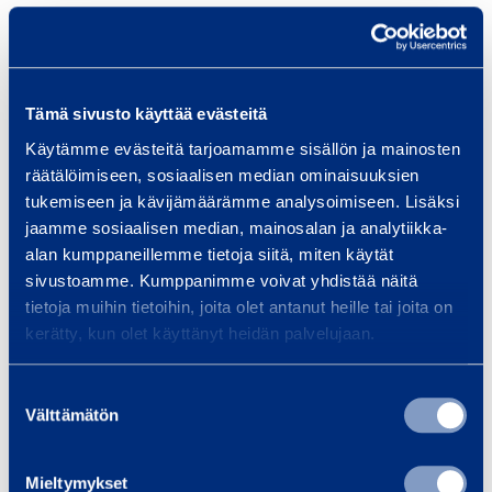
1
6
Traffic safety and
Bui
infrastructure
Equi
Tämä sivusto käyttää evästeitä
spec
We provide infrastructure
Käytämme evästeitä tarjoamamme sisällön ja mainosten
and 
construction equipment and
räätälöimiseen, sosiaalisen median ominaisuuksien
Smoo
services, whether your project is
tukemiseen ja kävijämäärämme analysoimiseen. Lisäksi
a bridge, tunnel, railway…
jaamme sosiaalisen median, mainosalan ja analytiikka-
alan kumppaneillemme tietoja siitä, miten käytät
sivustoamme. Kumppanimme voivat yhdistää näitä
Read more
Read
tietoja muihin tietoihin, joita olet antanut heille tai joita on
kerätty, kun olet käyttänyt heidän palvelujaan.
Suostumuksen
Trainings
Välttämätön
valinta
View all trainings
Mieltymykset