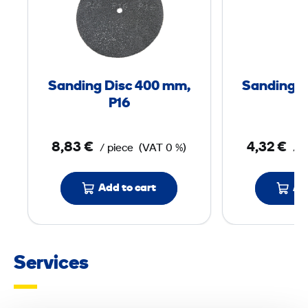
n
d
i
n
g
Sanding Disc 400 mm,
Sanding D
D
P16
i
s
8,83 €
4,32 €
/ piece
(VAT 0 %)
/ p
c
4
0
Add to cart
Ad
0
m
Services
m
,
P