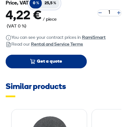
Price, VAT
0 %
25,5 %
4,22 €
/ piece
(VAT 0 %)
You can see your contract prices in
RamiSmart
Read our
Rental and Service Terms
Get a quote
Similar products
S
a