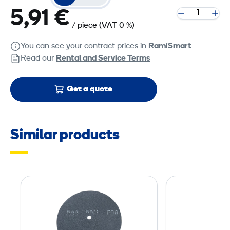
5,91 €
/ piece
(VAT 0 %)
You can see your contract prices in
RamiSmart
Read our
Rental and Service Terms
Get a quote
Similar products
S
a
n
d