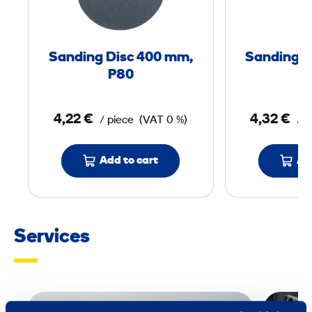
i
n
g
Sanding Disc 400 mm,
Sanding D
D
P80
i
s
4,22 €
4,32 €
/ piece
(VAT 0 %)
/ p
c
4
0
Add to cart
Ad
0
m
Services
m
,
P
8
0