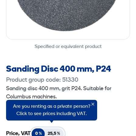
Specified or equivalent product
Sanding Disc 400 mm, P24
Product group code: 51330
Sanding disc 400 mm, grit P24. Suitable for
Columbus machines.
Are you renting as a private person?
Sales unit: 1 piece.
Click to see prices including VAT.
Price, VAT
0 %
25,5 %