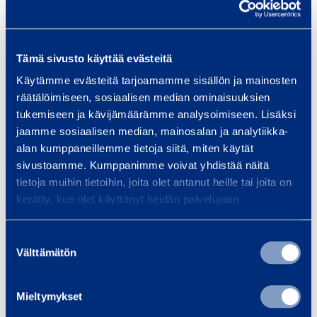
Traffic safety and
Bui
infrastructure
Equi
spec
We provide infrastructure
Tämä sivusto käyttää evästeitä
and 
construction equipment and
Käytämme evästeitä tarjoamamme sisällön ja mainosten
Smoo
services, whether your project is
räätälöimiseen, sosiaalisen median ominaisuuksien
a bridge, tunnel, railway…
tukemiseen ja kävijämäärämme analysoimiseen. Lisäksi
jaamme sosiaalisen median, mainosalan ja analytiikka-
alan kumppaneillemme tietoja siitä, miten käytät
Read more
Read
sivustoamme. Kumppanimme voivat yhdistää näitä
tietoja muihin tietoihin, joita olet antanut heille tai joita on
kerätty, kun olet käyttänyt heidän palvelujaan.
Trainings
Suostumuksen
View all trainings
Välttämätön
valinta
Mieltymykset