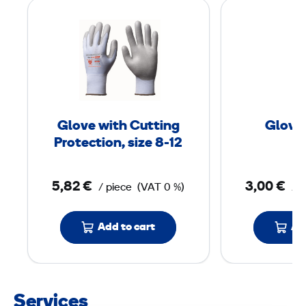
G
l
o
v
e
w
i
Glove with Cutting
Glove
t
Protection, size 8-12
h
C
5,82 €
3,00 €
/ piece
(VAT 0 %)
/ p
u
t
t
Add to cart
Ad
i
n
g
Services
P