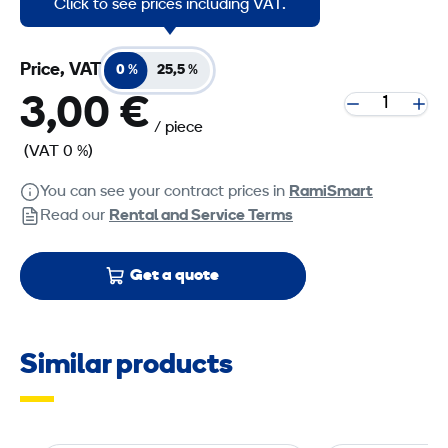
Click to see prices including VAT.
Price, VAT
0 %
25,5 %
3,00 €
/ piece
(VAT 0 %)
You can see your contract prices in
RamiSmart
Read our
Rental and Service Terms
Get a quote
Similar products