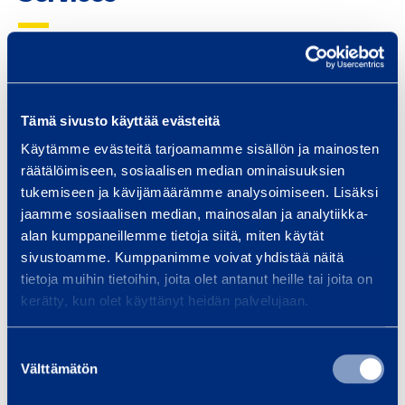
r
o
t
e
Traffic safety and
Bui
c
Tämä sivusto käyttää evästeitä
infrastructure
Equi
t
Käytämme evästeitä tarjoamamme sisällön ja mainosten
spec
We provide infrastructure
i
räätälöimiseen, sosiaalisen median ominaisuuksien
and 
construction equipment and
o
tukemiseen ja kävijämäärämme analysoimiseen. Lisäksi
Smoo
services, whether your project is
n
jaamme sosiaalisen median, mainosalan ja analytiikka-
alan kumppaneillemme tietoja siitä, miten käytät
a bridge, tunnel, railway…
,
sivustoamme. Kumppanimme voivat yhdistää näitä
s
tietoja muihin tietoihin, joita olet antanut heille tai joita on
i
Read more
Read
kerätty, kun olet käyttänyt heidän palvelujaan.
z
e
Suostumuksen
8
Välttämätön
valinta
-
Trainings