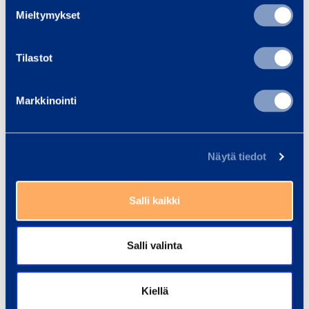
1
View all trainings
Mieltymykset
2
Tilastot
Markkinointi
Näytä tiedot
Salli kaikki
Salli valinta
Kiellä