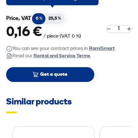
Price, VAT
0 %
25,5 %
0,16 €
/ piece
(VAT 0 %)
You can see your contract prices in
RamiSmart
Read our
Rental and Service Terms
Get a quote
Similar products
E