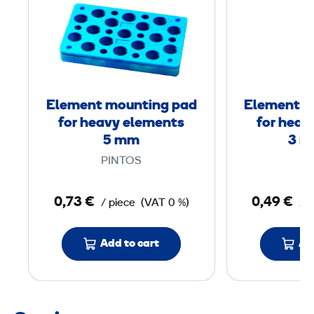
l
e
m
e
n
t
Element mounting pad
Element m
m
for heavy elements
for heav
o
5 mm
3 m
u
PINTOS
PI
n
t
0,73 €
0,49 €
/ piece
(VAT 0 %)
/ p
i
n
Add to cart
Ad
g
p
a
d