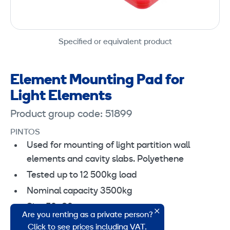
Specified or equivalent product
Element Mounting Pad for
Light Elements
Product group code: 51899
PINTOS
Used for mounting of light partition wall
elements and cavity slabs. Polyethene
Tested up to 12 500kg load
Nominal capacity 3500kg
Size 50×80 mm
Are you renting as a private person?
Height 15 mm
Click to see prices including VAT.