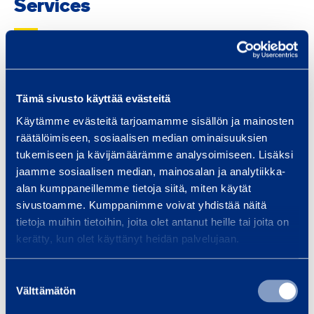
Services
f
o
r
h
e
Traffic safety and
Bui
Tämä sivusto käyttää evästeitä
a
infrastructure
Equi
Käytämme evästeitä tarjoamamme sisällön ja mainosten
v
spec
räätälöimiseen, sosiaalisen median ominaisuuksien
We provide infrastructure
y
tukemiseen ja kävijämäärämme analysoimiseen. Lisäksi
and 
construction equipment and
e
jaamme sosiaalisen median, mainosalan ja analytiikka-
Smoo
services, whether your project is
l
alan kumppaneillemme tietoja siitä, miten käytät
a bridge, tunnel, railway…
e
sivustoamme. Kumppanimme voivat yhdistää näitä
m
tietoja muihin tietoihin, joita olet antanut heille tai joita on
e
kerätty, kun olet käyttänyt heidän palvelujaan.
Read more
Read
n
t
Suostumuksen
Välttämätön
s
valinta
5