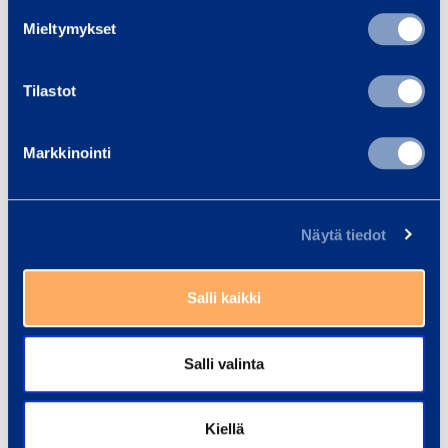
Trainings
View all trainings
Mieltymykset
m
m
Tilastot
Markkinointi
Näytä tiedot
Salli kaikki
Salli valinta
Kiellä