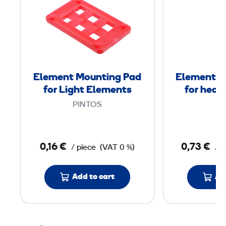
l
e
m
e
n
t
Element Mounting Pad
Element m
M
for Light Elements
for heav
o
5
PINTOS
u
PI
n
t
0,16 €
0,73 €
/ piece
(VAT 0 %)
/ p
i
n
Add to cart
Ad
g
P
a
d