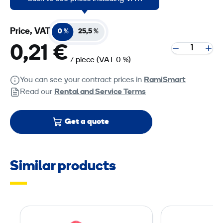
Price, VAT
0 %
25,5 %
0,21 €
/ piece
(VAT 0 %)
You can see your contract prices in
RamiSmart
Read our
Rental and Service Terms
Get a quote
Similar products
E