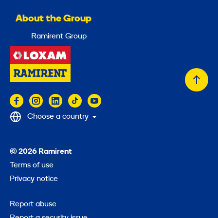
About the Group
Ramirent Group
Back
to
top
Choose a country
© 2026 Ramirent
Terms of use
Privacy notice
Report abuse
Report a security issue