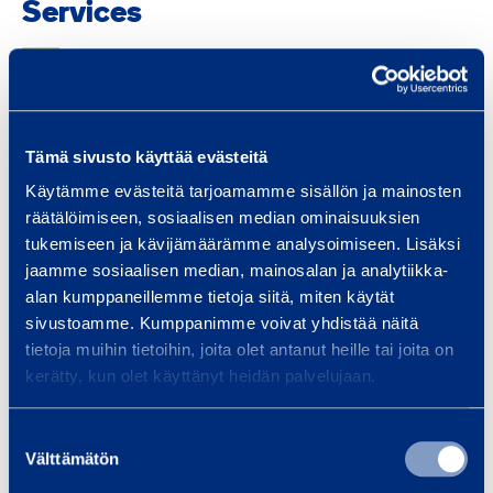
Services
f
o
r
L
i
Traffic safety and
Bui
Tämä sivusto käyttää evästeitä
g
infrastructure
Equi
Käytämme evästeitä tarjoamamme sisällön ja mainosten
h
spec
räätälöimiseen, sosiaalisen median ominaisuuksien
We provide infrastructure
t
tukemiseen ja kävijämäärämme analysoimiseen. Lisäksi
and 
construction equipment and
E
jaamme sosiaalisen median, mainosalan ja analytiikka-
Smoo
services, whether your project is
l
alan kumppaneillemme tietoja siitä, miten käytät
a bridge, tunnel, railway…
e
sivustoamme. Kumppanimme voivat yhdistää näitä
m
tietoja muihin tietoihin, joita olet antanut heille tai joita on
e
kerätty, kun olet käyttänyt heidän palvelujaan.
Read more
Read
n
t
Suostumuksen
Välttämätön
valinta
s