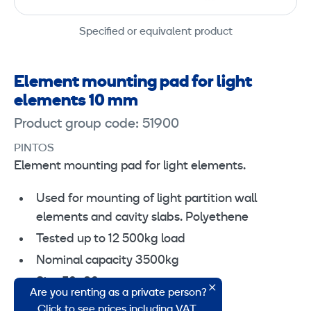
Specified or equivalent product
Element mounting pad for light
elements 10 mm
Product group code: 51900
PINTOS
Element mounting pad for light elements.
Used for mounting of light partition wall
elements and cavity slabs. Polyethene
Tested up to 12 500kg load
Nominal capacity 3500kg
Size 50×80 mm
Are you renting as a private person?
Height 10 mm
Click to see prices including VAT.