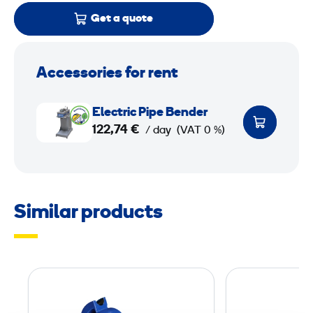
Get a quote
Accessories for rent
E
Electric Pipe Bender
l
122,74 €
/ day
(VAT 0 %)
e
c
t
r
Similar products
i
c
P
i
B
p
e
e