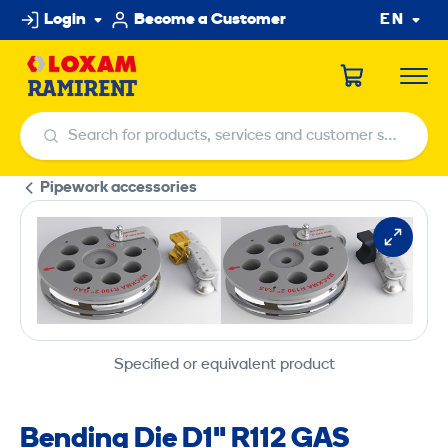
Skip
Login
Become a Customer
EN
to
content
Search for products, services and customer service centers
Search for products, services and customer service centers
Pipework accessories
Specified or equivalent product
Bending Die D1" R112 GAS