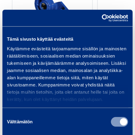
n
B
d
e
i
n
n
d
g
Bending and Back
Bending
Tämä sivusto käyttää evästeitä
e
a
Former 28 mm R112
Former 4
r
Käytämme evästeitä tarjoamamme sisällön ja mainosten
n
CML INTERNATIONAL
REMS
räätälöimiseen, sosiaalisen median ominaisuuksien
d
tukemiseen ja kävijämäärämme analysoimiseen. Lisäksi
B
jaamme sosiaalisen median, mainosalan ja analytiikka-
14,55 €
10,73 €
/ day
(VAT 0 %)
/
a
alan kumppaneillemme tietoja siitä, miten käytät
c
sivustoamme. Kumppanimme voivat yhdistää näitä
Add to cart
Ad
k
tietoja muihin tietoihin, joita olet antanut heille tai joita on
F
kerätty, kun olet käyttänyt heidän palvelujaan.
o
r
Suostumuksen
Services
Välttämätön
m
valinta
e