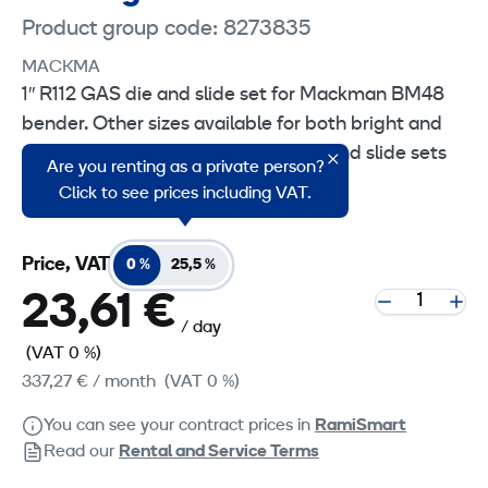
Product group code: 8273835
MACKMA
1″ R112 GAS die and slide set for Mackman BM48
bender. Other sizes available for both bright and
dark tubing. Ask for the correct die and slide sets
Are you renting as a private person?
when ordering.
Click to see prices including VAT.
Price, VAT
0 %
25,5 %
23,61 €
/ day
(VAT 0 %)
337,27 €
/ month
(VAT 0 %)
You can see your contract prices in
RamiSmart
Read our
Rental and Service Terms