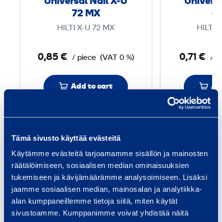
Universal Nail X-U
Universa
a
72 MX
6
l
HILTI X-U 72 MX
HILTI 
N
a
0,85 €
0,71 €
/ piece
(VAT 0 %)
/ p
i
l
Add to cart
Ad
X
-
U
7
Tämä sivusto käyttää evästeitä
Services
2
Käytämme evästeitä tarjoamamme sisällön ja mainosten
räätälöimiseen, sosiaalisen median ominaisuuksien
M
tukemiseen ja kävijämäärämme analysoimiseen. Lisäksi
X
jaamme sosiaalisen median, mainosalan ja analytiikka-
alan kumppaneillemme tietoja siitä, miten käytät
Traffic safety and
Bui
sivustoamme. Kumppanimme voivat yhdistää näitä
infrastructure
Equi