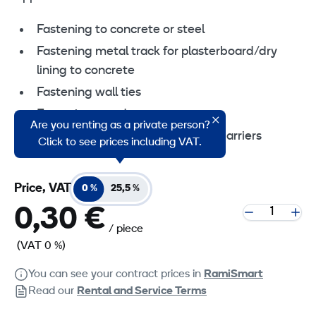
Fastening to concrete or steel
Fastening metal track for plasterboard/dry
lining to concrete
Fastening wall ties
Fastening wood to concrete
Are you renting as a private person?
Setting up formwork and safety barriers
Click to see prices including VAT.
Price, VAT
0 %
25,5 %
0,30 €
/ piece
(VAT 0 %)
You can see your contract prices in
RamiSmart
Read our
Rental and Service Terms