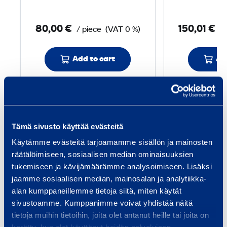
c
4
80,00 €
150,01 €
/ piece
(VAT 0 %)
/ 
0
0
Add to cart
Ad
m
m
Services
Tämä sivusto käyttää evästeitä
Käytämme evästeitä tarjoamamme sisällön ja mainosten
räätälöimiseen, sosiaalisen median ominaisuuksien
tukemiseen ja kävijämäärämme analysoimiseen. Lisäksi
Traffic safety and
Bui
jaamme sosiaalisen median, mainosalan ja analytiikka-
alan kumppaneillemme tietoja siitä, miten käytät
infrastructure
Equi
sivustoamme. Kumppanimme voivat yhdistää näitä
spec
We provide infrastructure
tietoja muihin tietoihin, joita olet antanut heille tai joita on
and 
construction equipment and