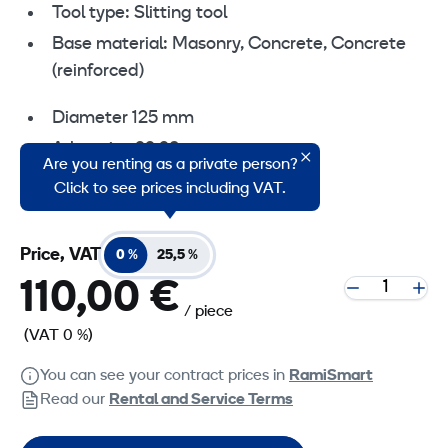
Tool type: Slitting tool
Base material: Masonry, Concrete, Concrete
(reinforced)
Diameter 125 mm
Arbor size 22,23 mm
Are you renting as a private person?
Segment width 2,5 mm
Click to see prices including VAT.
Price, VAT
0 %
25,5 %
110,00 €
/ piece
(VAT 0 %)
You can see your contract prices in
RamiSmart
Read our
Rental and Service Terms