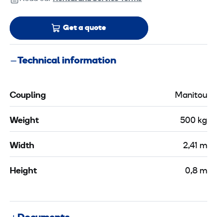
Get a quote
Technical information
Coupling
Manitou
Weight
500 kg
Width
2,41 m
Height
0,8 m