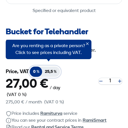
Specified or equivalent product
Bucket for Telehandler
Product group code: 2257130
Are you renting as a private person?
Bucket for Manitou MT932 telehandler.
Click to see prices including VAT.
Price, VAT
0 %
25,5 %
27,00 €
/ day
(VAT 0 %)
275,00 €
/ month
(VAT 0 %)
Price includes
Ramiturva
service
You can see your contract prices in
RamiSmart
Read our
Rental and Service Terms