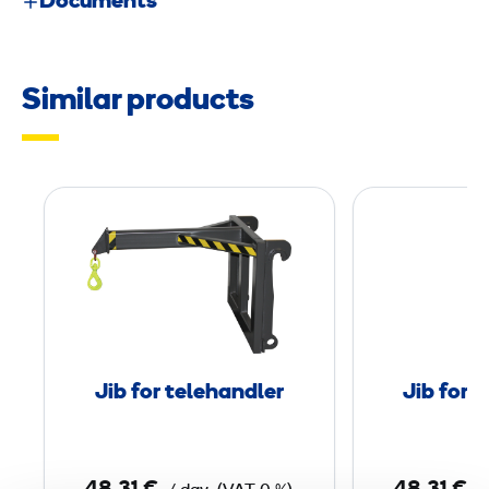
Documents
Similar products
J
i
b
f
o
r
t
Jib for telehandler
Jib for 
e
l
e