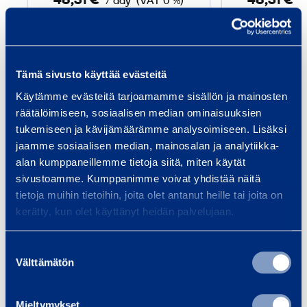
48,31 €
48,31 €
/ day
(VAT 0 %)
/
h
a
n
Add to cart
Ad
d
Tämä sivusto käyttää evästeitä
l
Käytämme evästeitä tarjoamamme sisällön ja mainosten
e
räätälöimiseen, sosiaalisen median ominaisuuksien
Services
r
tukemiseen ja kävijämäärämme analysoimiseen. Lisäksi
jaamme sosiaalisen median, mainosalan ja analytiikka-
alan kumppaneillemme tietoja siitä, miten käytät
sivustoamme. Kumppanimme voivat yhdistää näitä
tietoja muihin tietoihin, joita olet antanut heille tai joita on
Transport and logistics
Ene
kerätty, kun olet käyttänyt heidän palvelujaan.
Equipment solutions for the
Rami
transport, logistics and vehicle
ratk
Suostumuksen
services sectors. Rent flexibly,
kunn
Välttämätön
valinta
quickly and reliably.
Suun
kust
Mieltymykset