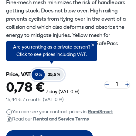
Fine-mesh mesh minimizes the risk of handlebars
getting stuck. Does not blow over. High railing
prevents cyclists from flying over in the event of a
collision and which also deforms and absorbs the
energy to mitigate injuries. Yellow mesh for
maximum visibility. Compatible with SafePass
Are you renting as a private person?
Vehicle Barrier.
Click to see prices including VAT.
Price, VAT
0 %
25,5 %
0,78 €
/ day
(VAT 0 %)
15,44 €
/ month
(VAT 0 %)
You can see your contract prices in
RamiSmart
Read our
Rental and Service Terms