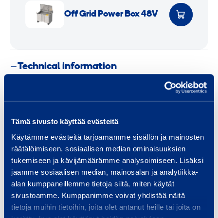
C
a
a
O
l
r
r
f
Off Grid Power Box 48V
a
r
r
f
m
i
i
G
p
e
e
r
Technical information
r
r
i
C
d
o
P
Weight
13,6 kg
n
o
v
w
Tämä sivusto käyttää evästeitä
Length
2,5 m
e
e
Käytämme evästeitä tarjoamamme sisällön ja mainosten
r
r
räätälöimiseen, sosiaalisen median ominaisuuksien
Width
0,05 m
t
B
tukemiseen ja kävijämäärämme analysoimiseen. Lisäksi
e
o
jaamme sosiaalisen median, mainosalan ja analytiikka-
Height
1,4 m
alan kumppaneillemme tietoja siitä, miten käytät
r
x
sivustoamme. Kumppanimme voivat yhdistää näitä
4
tietoja muihin tietoihin, joita olet antanut heille tai joita on
8