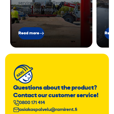
services sectors. Rent flexibly,
cons
quickly and reliably.
serv
a br
Read more
Read
Questions about the product?
Contact our customer service!
0800 171 414
asiakaspalvelu@ramirent.fi