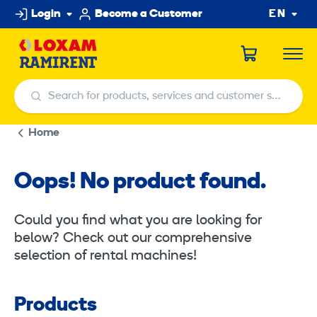
Skip
Login
Become a Customer
EN
to
content
Search for products, services and customer service centers
Search for products, services and customer service centers
Home
Oops! No product found.
Could you find what you are looking for
below? Check out our comprehensive
selection of rental machines!
Products