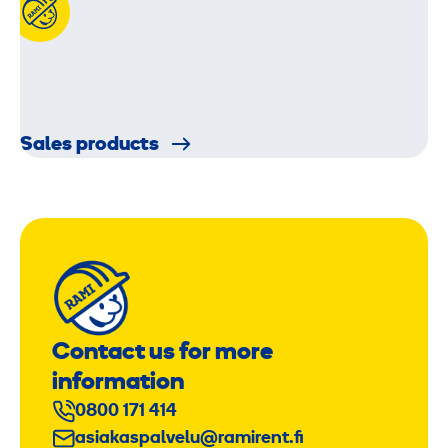
Sales products
Contact us for more
information
0800 171 414
asiakaspalvelu@ramirent.fi