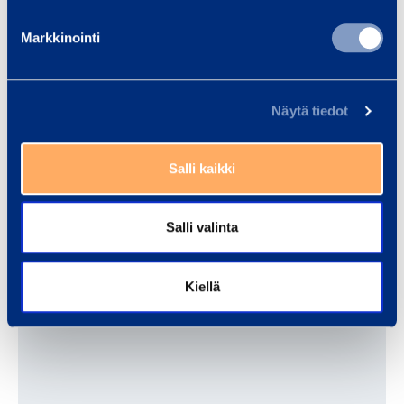
Markkinointi
Scaffolding
Näytä tiedot
Salli kaikki
Salli valinta
Telecommu­ni­cation tools
Kiellä