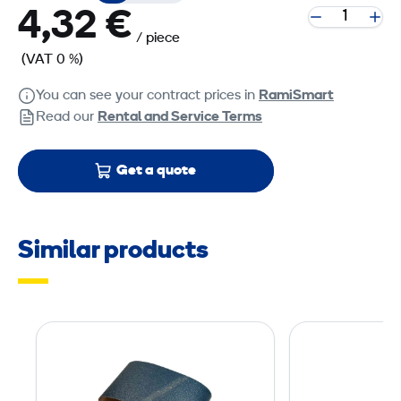
4,32 €
/ piece
(VAT 0 %)
You can see your contract prices in
RamiSmart
Read our
Rental and Service Terms
Get a quote
Similar products
S
a
n