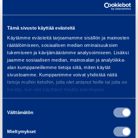
m
Traffic safety and
Bui
m
infrastructure
Equi
,
Tämä sivusto käyttää evästeitä
spec
We provide infrastructure
P
and 
Käytämme evästeitä tarjoamamme sisällön ja mainosten
construction equipment and
2
räätälöimiseen, sosiaalisen median ominaisuuksien
Smoo
services, whether your project is
4
tukemiseen ja kävijämäärämme analysoimiseen. Lisäksi
a bridge, tunnel, railway…
jaamme sosiaalisen median, mainosalan ja analytiikka-
alan kumppaneillemme tietoja siitä, miten käytät
Read more
Read
sivustoamme. Kumppanimme voivat yhdistää näitä
tietoja muihin tietoihin, joita olet antanut heille tai joita on
kerätty, kun olet käyttänyt heidän palvelujaan.
Suostumuksen
Trainings
Välttämätön
valinta
View all trainings
Mieltymykset