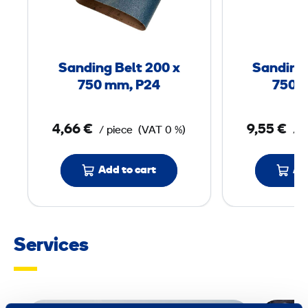
d
i
n
g
Sanding Belt 200 x
Sanding 
B
750 mm, P24
750 
e
l
4,66 €
9,55 €
/ piece
(VAT 0 %)
/ p
t
2
0
Add to cart
Ad
0
x
Services
7
5
0