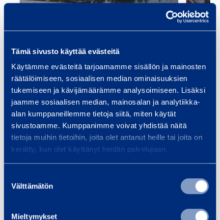
och 
tjänster för
m
Smid
infrastrukturbyggande, oavsett
m
om ditt projekt är en bro, tunnel,
…
Tämä sivusto käyttää evästeitä
Käytämme evästeitä tarjoamamme sisällön ja mainosten
räätälöimiseen, sosiaalisen median ominaisuuksien
Läs mer
Läs 
tukemiseen ja kävijämäärämme analysoimiseen. Lisäksi
jaamme sosiaalisen median, mainosalan ja analytiikka-
alan kumppaneillemme tietoja siitä, miten käytät
sivustoamme. Kumppanimme voivat yhdistää näitä
Träningar
tietoja muihin tietoihin, joita olet antanut heille tai joita on
Se alla utbildningar
kerätty, kun olet käyttänyt heidän palvelujaan.
Suostumuksen
Välttämätön
F
valinta
ö
r
Mieltymykset