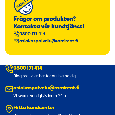
Frågor om produkten?
Kontakta vår kundtjänst!
0800 171 414
asiakaspalvelu@ramirent.fi
0800 171 414
Ring oss, vi är här för att hjälpa dig
asiakaspalvelu@ramirent.fi
Vi svarar vanligtvis inom 24 h
Hitta kundcenter