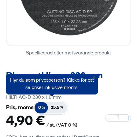
Specificerad eller motsvarande produkt
Diamantklingor 230 mm
Hyr du som privatperson? Klicka för att
Produktgruppskod: 51316
se priser inklusive moms.
HILTI AC-D 230 x 1,8 mm
Pris, moms
0 %
25,5 %
4,90 €
/ st.
(VAT 0 %)