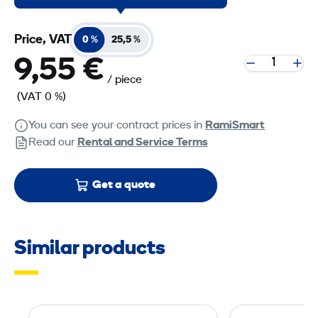
Price, VAT
0 %
25,5 %
9,55 €
/ piece
(VAT 0 %)
You can see your contract prices in
RamiSmart
Read our
Rental and Service Terms
Get a quote
Similar products
S