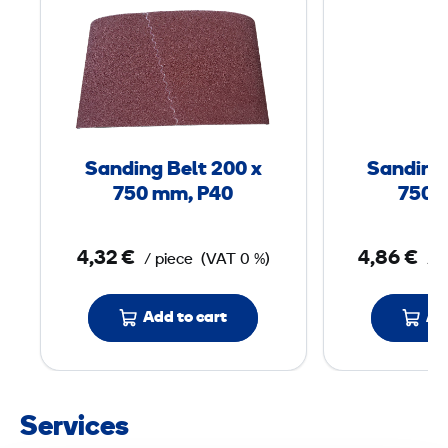
a
n
d
i
n
g
Sanding Belt 200 x
Sanding 
B
750 mm, P40
750 
e
l
4,32 €
4,86 €
/ piece
(VAT 0 %)
/ 
t
2
0
Add to cart
Ad
0
x
Services
7