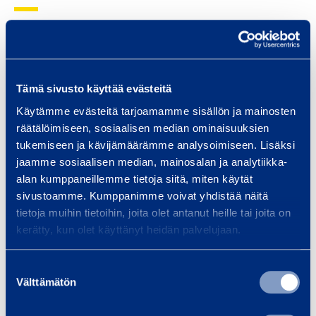
5
0
m
Traffic safety and
Bui
m
Tämä sivusto käyttää evästeitä
infrastructure
Equi
,
Käytämme evästeitä tarjoamamme sisällön ja mainosten
spec
We provide infrastructure
P
räätälöimiseen, sosiaalisen median ominaisuuksien
and 
construction equipment and
4
tukemiseen ja kävijämäärämme analysoimiseen. Lisäksi
Smoo
services, whether your project is
0
jaamme sosiaalisen median, mainosalan ja analytiikka-
a bridge, tunnel, railway…
alan kumppaneillemme tietoja siitä, miten käytät
sivustoamme. Kumppanimme voivat yhdistää näitä
tietoja muihin tietoihin, joita olet antanut heille tai joita on
Read more
Read
kerätty, kun olet käyttänyt heidän palvelujaan.
Suostumuksen
Välttämätön
valinta
Trainings
View all trainings