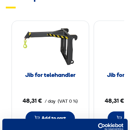
J
i
b
f
o
r
t
Jib for telehandler
Jib for 
e
l
e
48,31 €
48,31 €
/ day
(VAT 0 %)
/
h
a
n
Add to cart
Ad
d