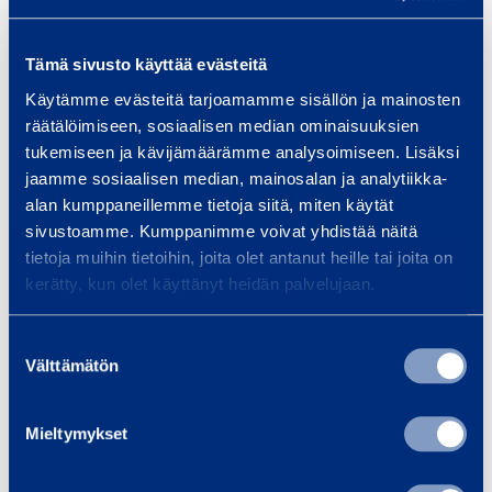
l
e
Tämä sivusto käyttää evästeitä
Services
r
Käytämme evästeitä tarjoamamme sisällön ja mainosten
räätälöimiseen, sosiaalisen median ominaisuuksien
tukemiseen ja kävijämäärämme analysoimiseen. Lisäksi
jaamme sosiaalisen median, mainosalan ja analytiikka-
alan kumppaneillemme tietoja siitä, miten käytät
Transport and logistics
Ene
sivustoamme. Kumppanimme voivat yhdistää näitä
Equipment solutions for the
Rami
tietoja muihin tietoihin, joita olet antanut heille tai joita on
transport, logistics and vehicle
ratk
kerätty, kun olet käyttänyt heidän palvelujaan.
services sectors. Rent flexibly,
kunn
quickly and reliably.
Suun
Suostumuksen
Välttämätön
kust
valinta
turv
ole
Mieltymykset