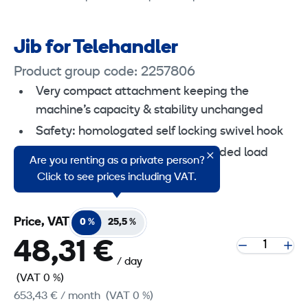
Jib for Telehandler
Product group code: 2257806
Very compact attachment keeping the
machine’s capacity & stability unchanged
Safety: homologated self locking swivel hook
Basic attachment for safe suspended load
Are you renting as a private person?
handling
Click to see prices including VAT.
Price, VAT
0 %
25,5 %
48,31 €
/ day
(VAT 0 %)
653,43 €
/ month
(VAT 0 %)