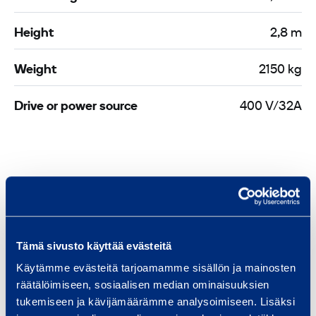
Height
2,8 m
Weight
2150 kg
Drive or power source
400 V/32A
Similar products
Tämä sivusto käyttää evästeitä
S
Käytämme evästeitä tarjoamamme sisällön ja mainosten
t
räätälöimiseen, sosiaalisen median ominaisuuksien
e
tukemiseen ja kävijämäärämme analysoimiseen. Lisäksi
e