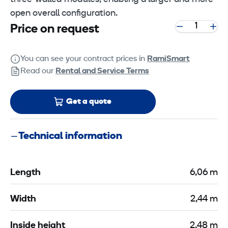
open overall configuration.
Price on request
You can see your contract prices in
RamiSmart
Read our
Rental and Service Terms
Get a quote
Technical information
Length
6,06 m
Width
2,44 m
Inside height
2,48 m