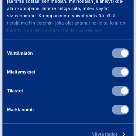
jaamme sosiaalisen median, mainosalan ja analytiikka-
l
alan kumppaneillemme tietoja siitä, miten käytät
O
sivustoamme. Kumppanimme voivat yhdistää näitä
ff
tietoja muihin tietoihin, joita olet antanut heille tai joita on
Steel Office Module
Steel Of
kerätty, kun olet käyttänyt heidän palvelujaan.
i
T30'
T
c
CONTAINEX 3028NO
CONTAINE
Suostumuksen
e
Välttämätön
valinta
M
Length: 9,12 m
Lengt
o
Width: 2,44 m
Width
Mieltymykset
d
u
Add to cart
Ad
l
Tilastot
e
T
Markkinointi
3
Services
0
'
Näytä tiedot